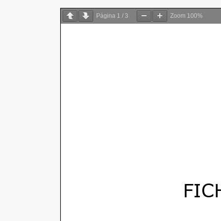
Página
1
/
3
Zoom
100%