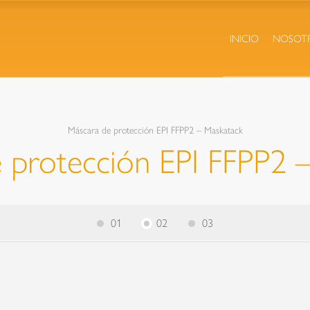
INICIO
NOSOT
Máscara de protección EPI FFPP2 – Maskatack
 protección EPI FFPP2 
01
02
03