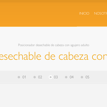
INICIO
NOSOT
Posicionador desechable de cabeza con agujero adulto
esechable de cabeza con
01
02
03
04
05