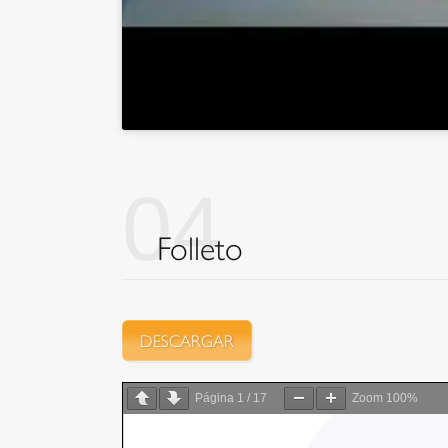
04
Folleto
DESCARGAR
Página
1
/
17
Zoom
100%