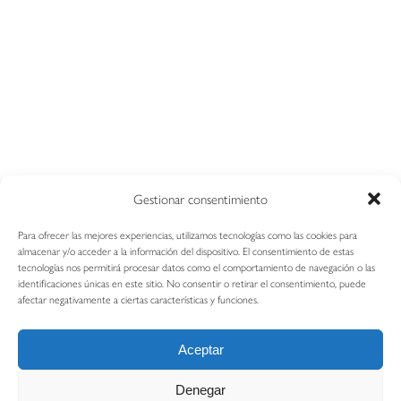
Gestionar consentimiento
Para ofrecer las mejores experiencias, utilizamos tecnologías como las cookies para
almacenar y/o acceder a la información del dispositivo. El consentimiento de estas
tecnologías nos permitirá procesar datos como el comportamiento de navegación o las
Copyright © Tacklen Medical S.L
identificaciones únicas en este sitio. No consentir o retirar el consentimiento, puede
afectar negativamente a ciertas características y funciones.
Inicio
Productos
Contacto
Blog
Aviso Legal
Política de cookies (UE)
Aceptar
Denegar