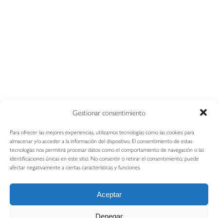
Gestionar consentimiento
Para ofrecer las mejores experiencias, utilizamos tecnologías como las cookies para
almacenar y/o acceder a la información del dispositivo. El consentimiento de estas
tecnologías nos permitirá procesar datos como el comportamiento de navegación o las
Copyright © Tacklen Medical S.L
identificaciones únicas en este sitio. No consentir o retirar el consentimiento, puede
afectar negativamente a ciertas características y funciones.
Inicio
Productos
Contacto
Blog
Aviso Legal
Política de cookies (UE)
Aceptar
Denegar