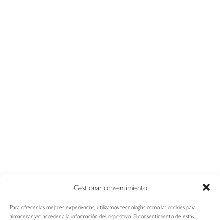
+34 937 88 85 68
comercial@tacklen.com
Encuéntranos
Política de calidad y medioambiente
Gestionar consentimiento
Para ofrecer las mejores experiencias, utilizamos tecnologías como las cookies para
Copyright © Tacklen Medical S.L
almacenar y/o acceder a la información del dispositivo. El consentimiento de estas