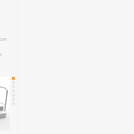
 con
e