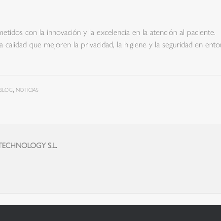
dos con la innovación y la excelencia en la atención al paciente.
calidad que mejoren la privacidad, la higiene y la seguridad en ent
BLOG
NOTICIAS
,
 TECHNOLOGY S.L.