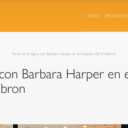
INICIO
PRODUCTO
Parto en el Agua con Barbara Harper en el Hospital Vall d’Hebron
 con Barbara Harper en e
ebron