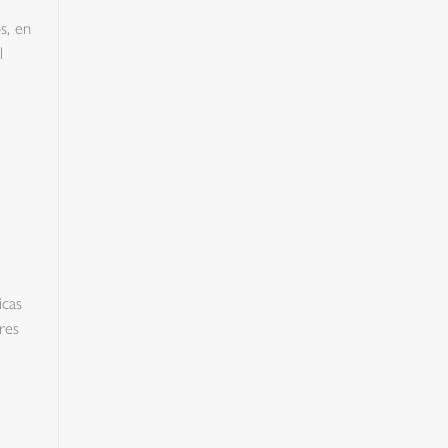
s, en
l
icas
res