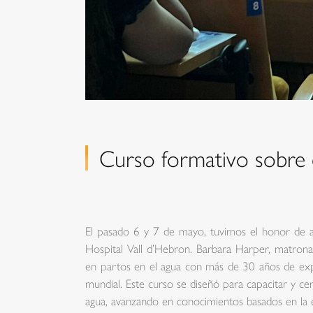
Curso formativo sobre e
El pasado 6 y 7 de mayo, tuvimos el honor de a
Hospital Vall d’Hebron. Barbara Harper, matrona 
en partos en el agua con más de 30 años de exper
mundial. Este curso se diseñó para capacitar y cert
agua, avanzando en conocimientos basados en la ev