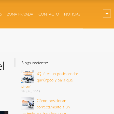
S
ZONA PRIVADA
CONTACTO
NOTICIAS
l
Blogs recientes
¿Qué es un posicionador
quirúrgico y para qué
sirve?
29 julio, 2026
Cómo posicionar
correctamente a un
paciente en Trendelenburg