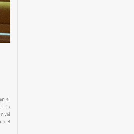
en el
lista
nivel
 en el