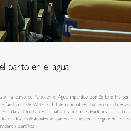
l parto en el agua
sistir al curso de Parto en el Agua impartido por Barbara Harper 
y fundadora de Waterbirth International, es una reconocida especia
iencia y datos fiables respaldados por investigaciones realizadas a 
ificar a los profesionales sanitarios en la asistencia segura del parto
idencia científica.