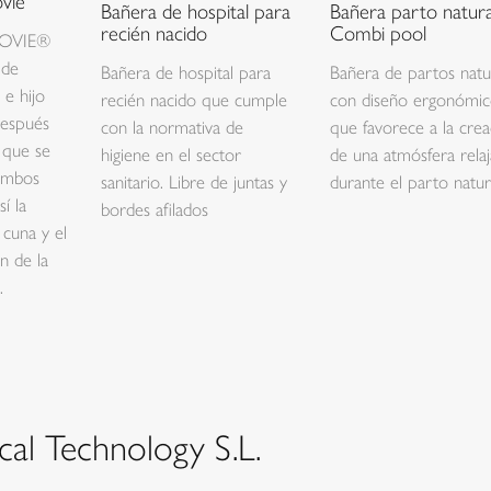
vie
Bañera de hospital para
Bañera parto natura
recién nacido
Combi pool
 JOVIE®
 de
Bañera de hospital para
Bañera de partos natu
 e hijo
recién nacido que cumple
con diseño ergonómi
después
con la normativa de
que favorece a la crea
 que se
higiene en el sector
de una atmósfera relaj
ambos
sanitario. Libre de juntas y
durante el parto natura
sí la
bordes afilados
 cuna y el
n de la
.
al Technology S.L.