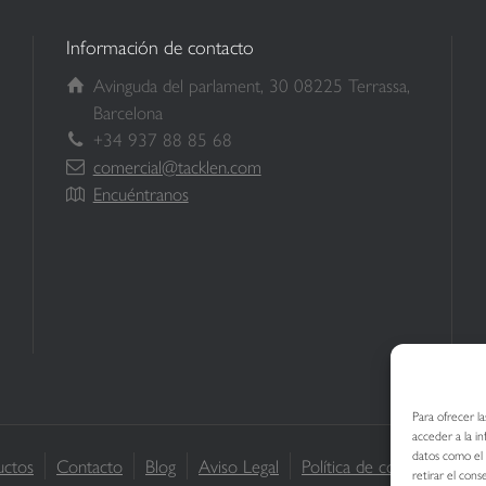
Información de contacto
Avinguda del parlament, 30 08225 Terrassa,
Barcelona
+34 937 88 85 68
comercial@tacklen.com
Encuéntranos
Para ofrecer l
acceder a la i
datos como el 
uctos
Contacto
Blog
Aviso Legal
Política de cookies (UE)
retirar el con