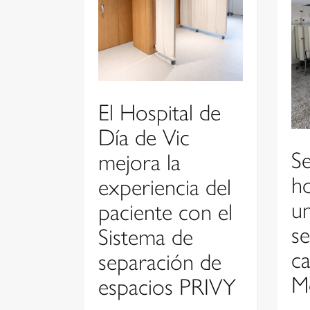
El Hospital de
Día de Vic
S
mejora la
ho
experiencia del
u
paciente con el
se
Sistema de
ca
separación de
M
espacios PRIVY