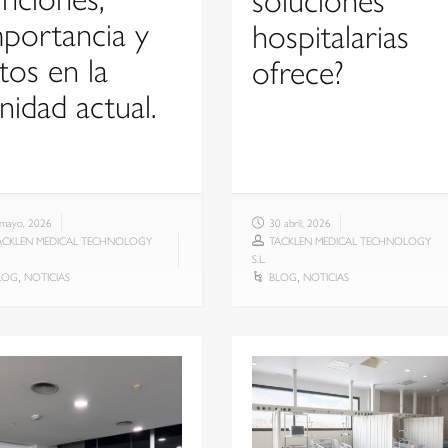
portancia y
hospitalarias
tos en la
ofrece?
nidad actual.
 mayo, 2026
30 abril, 2026
ACKLEN MEDICAL TECHNOLOGY
TACKLEN MEDICAL TECHNOLOGY
S.L.
LOG
NOTICIAS
BLOG
NOTICIAS
,
,