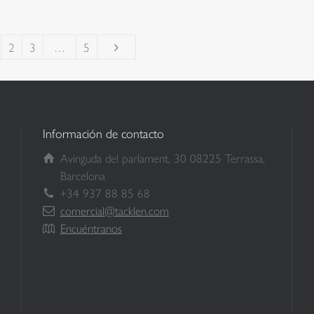
2
3
…
5
Información de contacto
Avinguda del parlament, 30 08225 Terrassa,
Barcelona
+34 937 88 85 68
comercial@tacklen.com
Encuéntranos