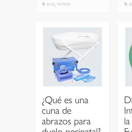
BLOG
NOTICIAS
B
,
¿Qué es una
D
cuna de
In
abrazos para
la
duelo perinatal?
Fu